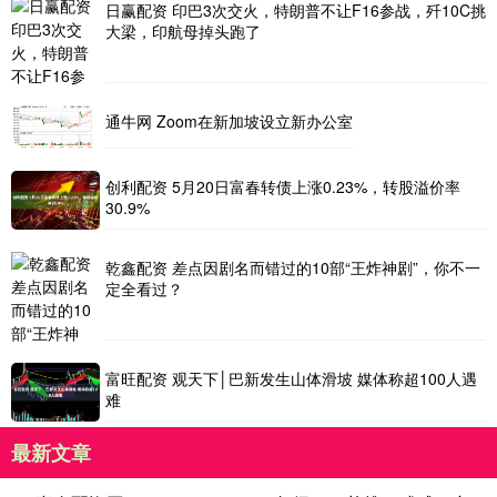
日赢配资 印巴3次交火，特朗普不让F16参战，歼10C挑
大梁，印航母掉头跑了
通牛网 Zoom在新加坡设立新办公室
创利配资 5月20日富春转债上涨0.23%，转股溢价率
30.9%
乾鑫配资 差点因剧名而错过的10部“王炸神剧”，你不一
定全看过？
富旺配资 观天下│巴新发生山体滑坡 媒体称超100人遇
难
最新文章