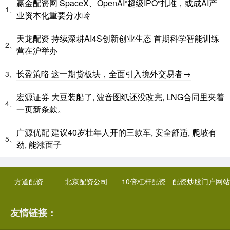
赢金配资网 SpaceX、OpenAI“超级IPO”扎堆，或成AI产
1、
业资本化重要分水岭
天龙配资 持续深耕AI4S创新创业生态 首期科学智能训练
2、
营在沪举办
长盈策略 这一期货板块，全面引入境外交易者→
3、
宏源证券 大豆装船了, 波音图纸还没改完, LNG合同里夹着
4、
一页新条款。
广源优配 建议40岁壮年人开的三款车, 安全舒适, 爬坡有
5、
劲, 能涨面子
方道配资
北京配资公司
10倍杠杆配资
配资炒股门户网站
友情链接：