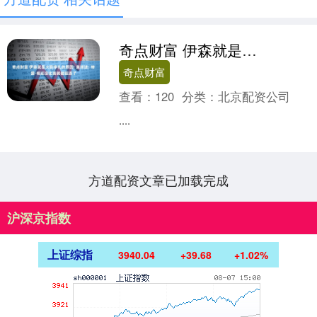
奇点财富 伊森就是火箭挣扎的原因! 美球迷: 特雷·杨还没比赛就被驱逐了
奇点财富
查看：
120
分类：
北京配资公司
....
方道配资文章已加载完成
沪深京指数
上证综指
3940.04
+39.68
+1.02%