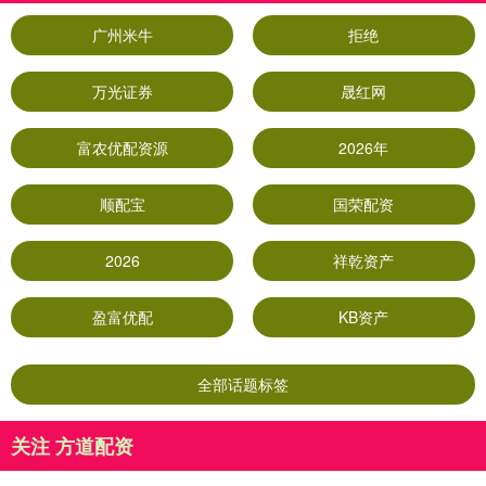
广州米牛
拒绝
万光证券
晟红网
富农优配资源
2026年
顺配宝
国荣配资
2026
祥乾资产
盈富优配
KB资产
全部话题标签
关注 方道配资